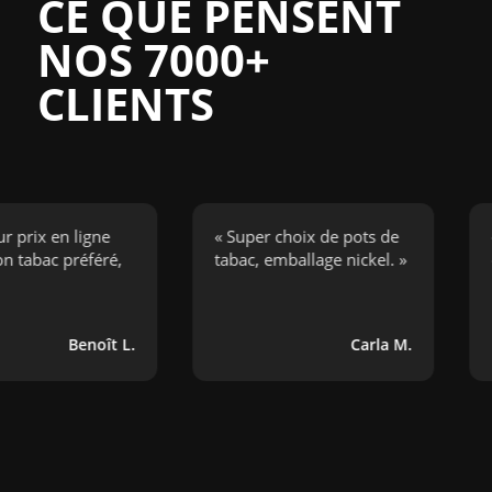
CE QUE PENSENT
NOS 7000+
CLIENTS
x en ligne
« Super choix de pots de
« J’ai
c préféré,
tabac, emballage nickel. »
cigare
bouge
Benoît L.
Carla M.