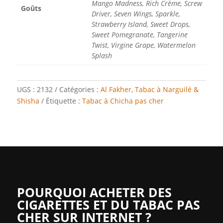
Mango Madness, Rich Crème, Screw
Goûts
Driver, Seven Wings, Sparkle,
Strawberry Island, Sweet Drops,
Sweet Pomegranate, Tangerine
Twist, Virgine Grape, Watermelon
Splash
UGS :
2132
Catégories :
Al Fakher
,
Tabac à Narguilé &
Shisha
Étiquette :
Tabac à Chicha pas cher
POURQUOI ACHETER DES
CIGARETTES ET DU TABAC PAS
CHER SUR INTERNET ?