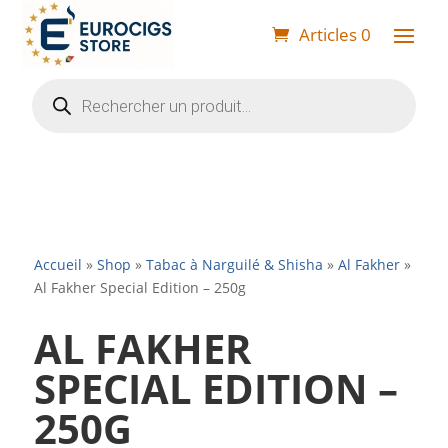
Articles 0
Recherche
de
produits
Accueil
»
Shop
»
Tabac à Narguilé & Shisha
»
Al Fakher
»
Al Fakher Special Edition – 250g
AL FAKHER
SPECIAL EDITION –
250G