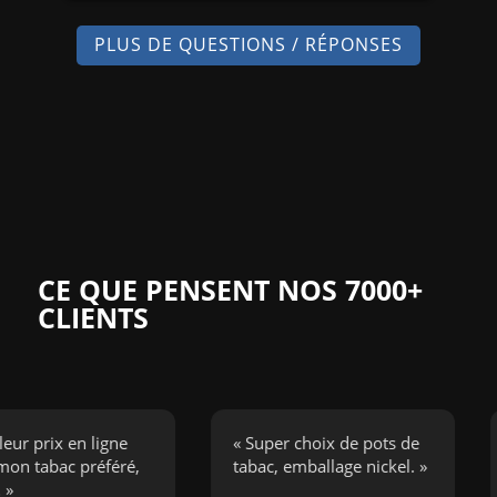
PLUS DE QUESTIONS / RÉPONSES
CE QUE PENSENT NOS 7000+
CLIENTS
rix en ligne
« Super choix de pots de
« J
bac préféré,
tabac, emballage nickel. »
cig
bou