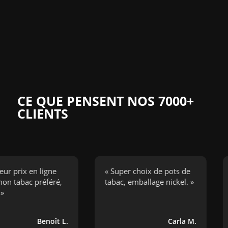
CE QUE PENSENT NOS 7000+
CLIENTS
ix en ligne
« Super choix de pots de
« J’
bac préféré,
tabac, emballage nickel. »
ciga
boug
Benoît L.
Carla M.