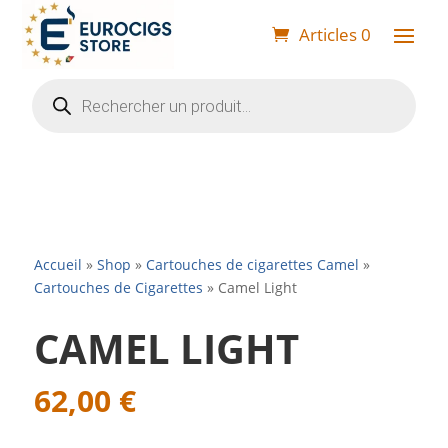
Articles 0
Recherche
de
produits
Accueil
»
Shop
»
Cartouches de cigarettes Camel
»
Cartouches de Cigarettes
»
Camel Light
CAMEL LIGHT
62,00
€