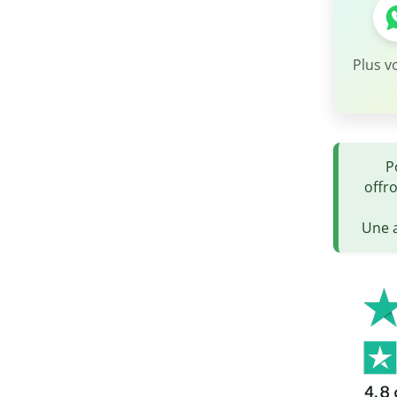
Plus v
P
offr
Une a