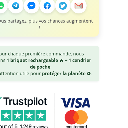
ous partagez, plus vos chances augmentent
!
our chaque première commande, nous
ons
1 briquet rechargeable 🔥
+
1 cendrier
de poche
ttention utile pour
protéger la planète ♻️
.