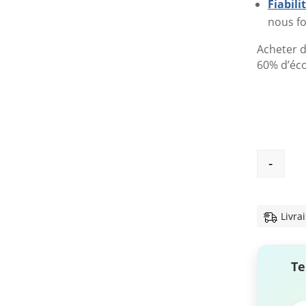
Fiabil
nous fo
Acheter d
60% d’éc
-
Livra
Te