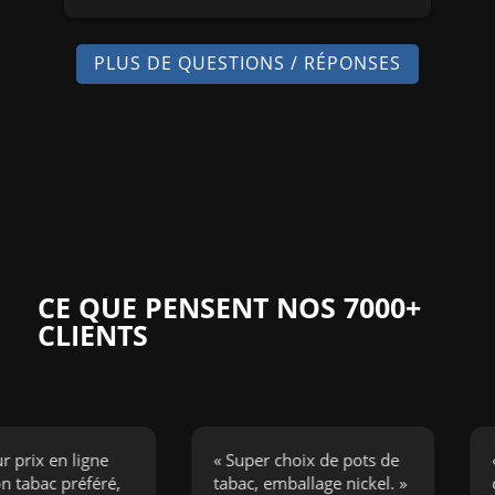
PLUS DE QUESTIONS / RÉPONSES
CE QUE PENSENT NOS 7000+
CLIENTS
x en ligne
« Super choix de pots de
« J’ai
c préféré,
tabac, emballage nickel. »
cigare