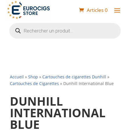
Articles 0
Recherche
de
produits
Accueil
»
Shop
»
Cartouches de cigarettes Dunhill
»
Cartouches de Cigarettes
»
Dunhill International Blue
DUNHILL
INTERNATIONAL
BLUE