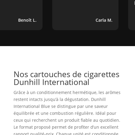
bouge
Benoît L.
Carla M.
Nos cartouches de cigarettes
Dunhill International
Grâce à un conditionnement hermétique, les arômes
restent intacts jusqu’à la dégustation. Dunhill
International Blue se distingue par une saveur
équilibrée et une combustion régulière. Idéal pour
ceux qui recherchent un produit fiable au quotidien.
Le format proposé permet de profiter d’un excellent
rapport qualité‑prix. Chaque unité est conditionnée