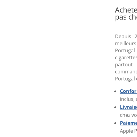
Achete
pas ch
Depuis 2
meilleur
Portugal 
cigarette
partout
command
Portugal 
Confor
inclus,
Livrai
chez vo
Paieme
Apple P