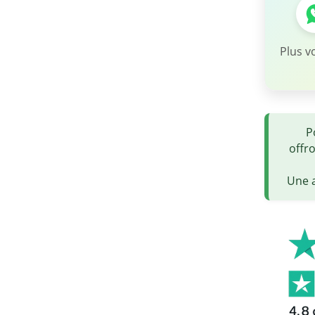
Plus v
P
offr
Une a