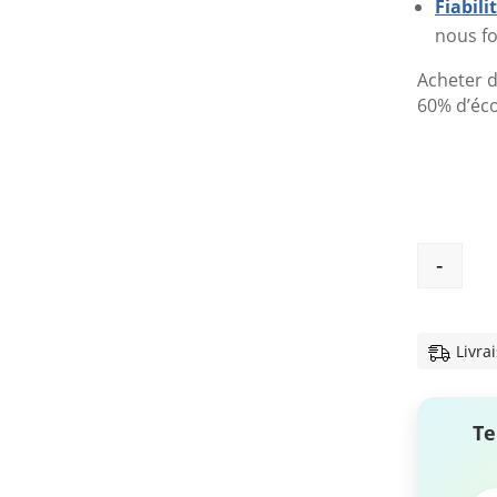
Fiabil
nous fo
Acheter d
60% d’éc
-
Livra
Te