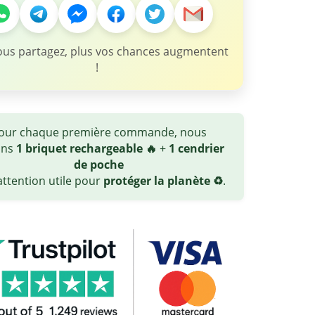
ous partagez, plus vos chances augmentent
!
our chaque première commande, nous
ons
1 briquet rechargeable 🔥
+
1 cendrier
de poche
ttention utile pour
protéger la planète ♻️
.