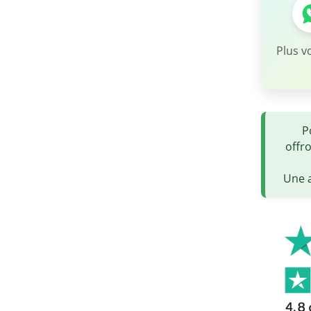
Plus v
P
offr
Une a