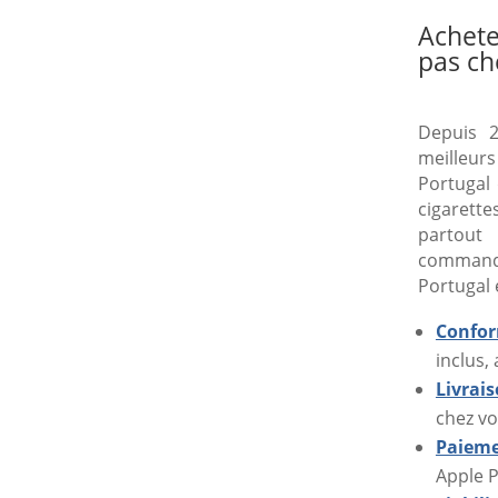
Achete
pas ch
Depuis 2
meilleur
Portugal 
cigarette
partout
command
Portugal 
Confor
inclus,
Livrai
chez vo
Paieme
Apple P