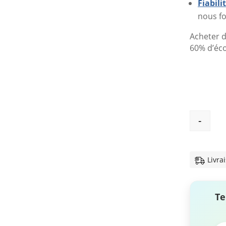
Fiabil
nous fo
Acheter d
60% d’éc
-
Livra
Te