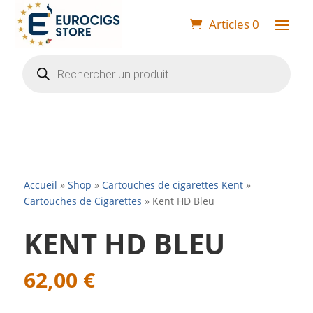
Articles 0
Recherche
de
produits
Accueil
»
Shop
»
Cartouches de cigarettes Kent
»
Cartouches de Cigarettes
»
Kent HD Bleu
KENT HD BLEU
62,00
€