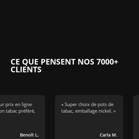
CE QUE PENSENT NOS 7000+
CLIENTS
x en ligne
« Super choix de pots de
« J’a
ac préféré,
tabac, emballage nickel. »
cigar
bouge
Benoît L.
Carla M.