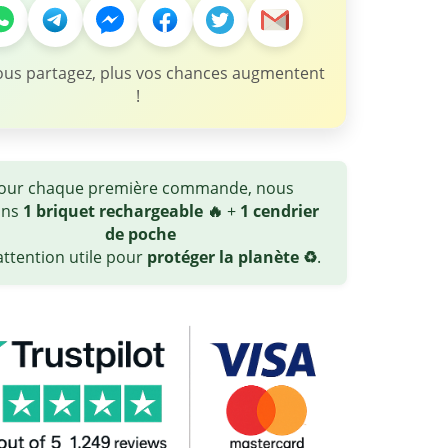
ous partagez, plus vos chances augmentent
!
our chaque première commande, nous
ons
1 briquet rechargeable 🔥
+
1 cendrier
de poche
ttention utile pour
protéger la planète ♻️
.