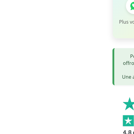
Plus v
P
offr
Une a