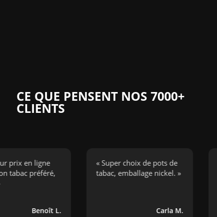
CE QUE PENSENT NOS 7000+
CLIENTS
x en ligne
« Super choix de pots de
« J’a
ac préféré,
tabac, emballage nickel. »
cigar
bouge
Benoît L.
Carla M.