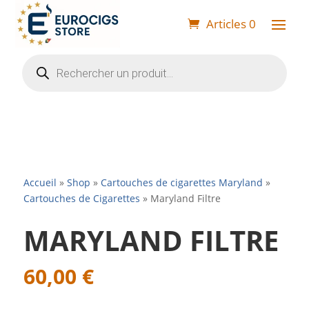
Articles 0
Recherche
de
produits
Accueil
»
Shop
»
Cartouches de cigarettes Maryland
»
Cartouches de Cigarettes
»
Maryland Filtre
MARYLAND FILTRE
60,00
€