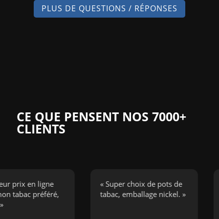
PLUS DE QUESTIONS / RÉPONSES
CE QUE PENSENT NOS 7000+
CLIENTS
ix en ligne
« Super choix de pots de
« J’
bac préféré,
tabac, emballage nickel. »
ciga
boug