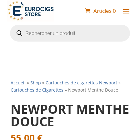
Articles 0
Recherche
de
produits
Accueil
»
Shop
»
Cartouches de cigarettes Newport
»
Cartouches de Cigarettes
»
Newport Menthe Douce
NEWPORT MENTHE
DOUCE
55,00
€