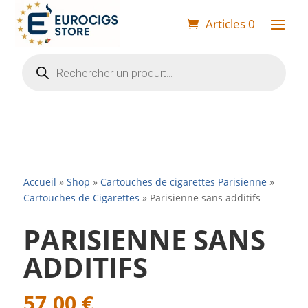
Articles 0
Recherche
de
produits
Accueil
»
Shop
»
Cartouches de cigarettes Parisienne
»
Cartouches de Cigarettes
»
Parisienne sans additifs
PARISIENNE SANS
ADDITIFS
57,00
€