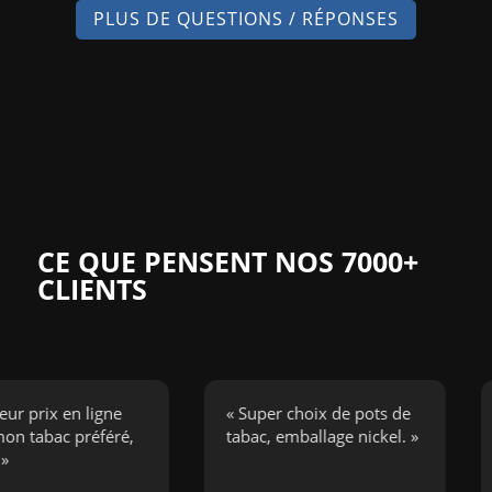
PLUS DE QUESTIONS / RÉPONSES
CE QUE PENSENT NOS 7000+
CLIENTS
ix en ligne
« Super choix de pots de
« J’
bac préféré,
tabac, emballage nickel. »
ciga
boug