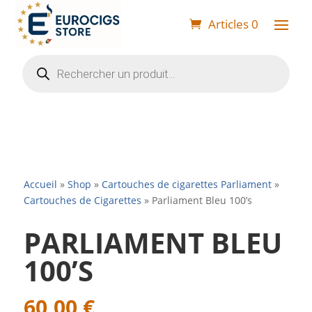
Articles 0
Recherche
de
produits
Accueil
»
Shop
»
Cartouches de cigarettes Parliament
»
Cartouches de Cigarettes
»
Parliament Bleu 100’s
PARLIAMENT BLEU
100’S
60,00
€