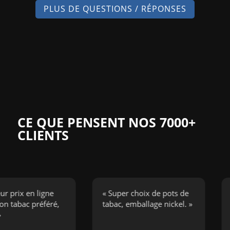
PLUS DE QUESTIONS / RÉPONSES
CE QUE PENSENT NOS 7000+
CLIENTS
ix en ligne
« Super choix de pots de
« J’a
ac préféré,
tabac, emballage nickel. »
cigar
bouge