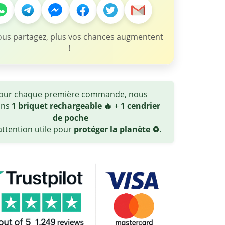
ous partagez, plus vos chances augmentent
!
our chaque première commande, nous
ons
1 briquet rechargeable 🔥
+
1 cendrier
de poche
ttention utile pour
protéger la planète ♻️
.