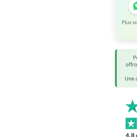
Plus v
P
offr
Une a