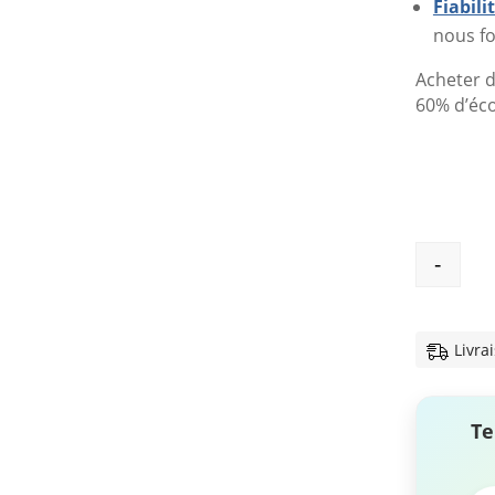
Fiabil
nous fo
Acheter d
60% d’éc
-
Livra
Te