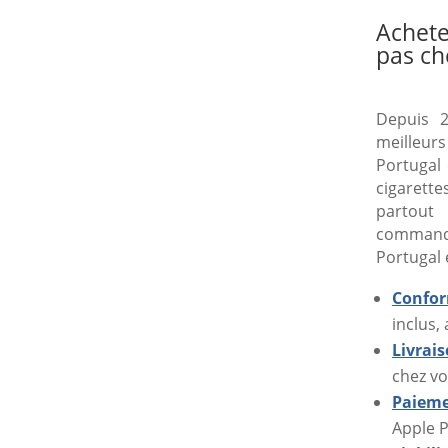
Achete
pas ch
Depuis 2
meilleur
Portugal 
cigarette
partout
command
Portugal 
Confor
inclus,
Livrai
chez vo
Paieme
Apple P