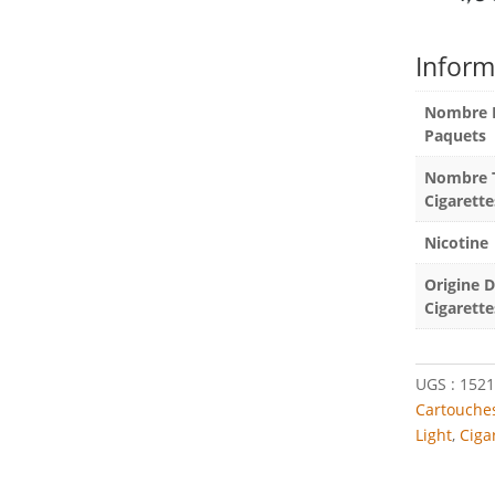
Inform
Nombre 
Paquets
Nombre T
Cigarette
Nicotine
Origine 
Cigarette
UGS :
1521
Cartouches
Light
,
Ciga