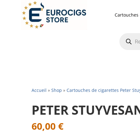
Cartouches 
Recherch
de
produits
Accueil
»
Shop
»
Cartouches de cigarettes Peter Stu
PETER STUYVESA
60,00
€