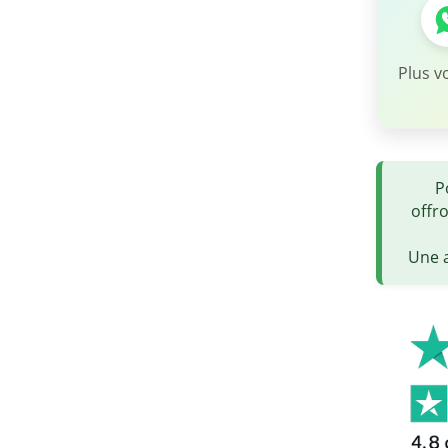
Plus v
P
offr
Une a