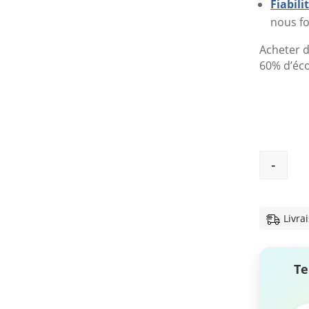
Fiabil
nous fo
Acheter d
60% d’éc
-
Livra
Te