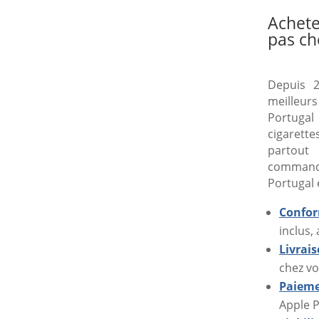
Achete
pas ch
Depuis 2
meilleur
Portugal 
cigarette
partout
command
Portugal 
Confor
inclus,
Livrai
chez vo
Paieme
Apple P