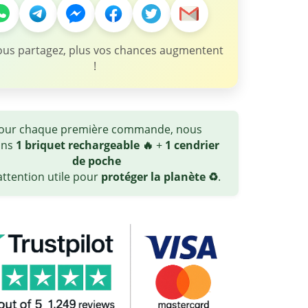
ous partagez, plus vos chances augmentent
!
our chaque première commande, nous
ons
1 briquet rechargeable 🔥
+
1 cendrier
de poche
ttention utile pour
protéger la planète ♻️
.