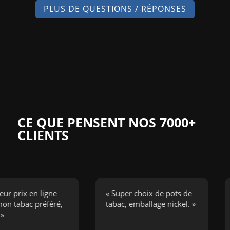
PLUS DE QUESTIONS / RÉPONSES
CE QUE PENSENT NOS 7000+
CLIENTS
ix en ligne
« Super choix de pots de
« J’
bac préféré,
tabac, emballage nickel. »
ciga
boug