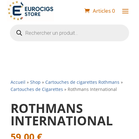
Articles 0
Recherche
de
produits
Accueil
»
Shop
»
Cartouches de cigarettes Rothmans
»
Cartouches de Cigarettes
»
Rothmans International
ROTHMANS
INTERNATIONAL
59,00
€