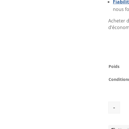
Fiabil
nous fo
Acheter d
d’économi
Poids
Conditio
-