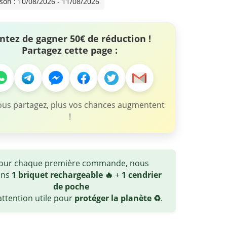
ison : 10/08/2026 - 11/08/2026
ntez de gagner 50€ de réduction !
Partagez cette page :
ous partagez, plus vos chances augmentent
!
our chaque première commande, nous
ons
1 briquet rechargeable 🔥
+
1 cendrier
de poche
ttention utile pour
protéger la planète ♻️
.