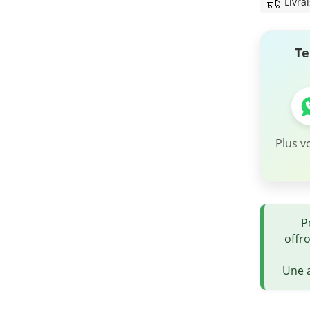
Livra
Te
Plus v
P
offr
Une a