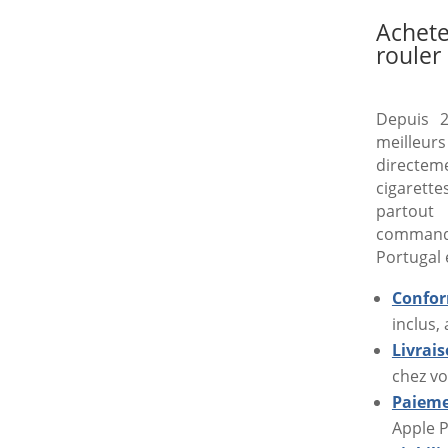
€
Achete
rouler
€
Depuis 2
meilleurs
directe
cigarette
partout
command
Portugal 
Confor
inclus,
Livrai
chez vo
Paieme
Apple P