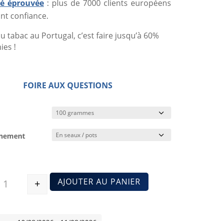
ité éprouvée
: plus de 7000 clients européens
nt confiance.
u tabac au Portugal, c’est faire jusqu’à 60%
es !
FOIRE AUX QUESTIONS
nnement
AJOUTER AU PANIER
+
Quantité