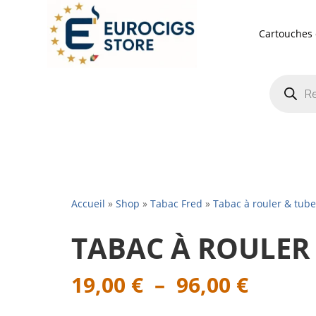
Cartouches 
Recherch
de
produits
Accueil
»
Shop
»
Tabac Fred
»
Tabac à rouler & tube
TABAC À ROULER 
Plage
19,00
€
–
96,00
€
de