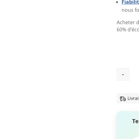
Fiabil
nous fo
Acheter d
60% d’éc
-
Livra
Te