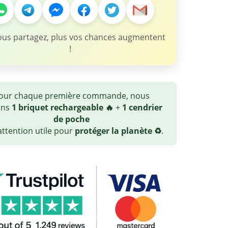
ous partagez, plus vos chances augmentent
!
our chaque première commande, nous
ons
1 briquet rechargeable 🔥
+
1 cendrier
de poche
ttention utile pour
protéger la planète ♻️
.