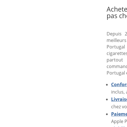
Achete
pas ch
Depuis 2
meilleur
Portugal 
cigarette
partout
command
Portugal 
Confor
inclus,
Livrai
chez vo
Paieme
Apple P