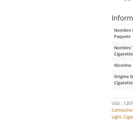
Inform
Nombre 
Paquets
Nombre T
Cigarette
Nicotine
Origine 
Cigarette
UGS :
1207
Cartouches
Light
,
Ciga