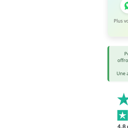
Plus v
P
offr
Une a