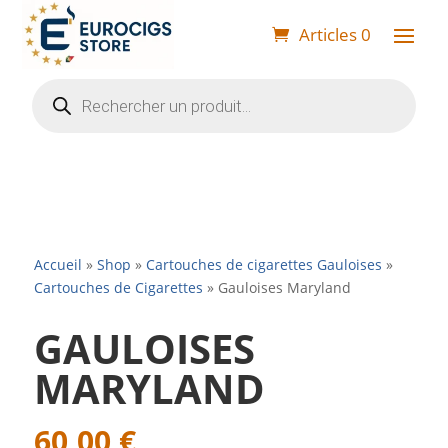
Articles 0
Recherche
de
produits
Accueil
»
Shop
»
Cartouches de cigarettes Gauloises
»
Cartouches de Cigarettes
»
Gauloises Maryland
GAULOISES
MARYLAND
60,00
€