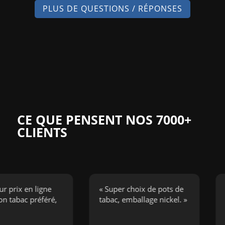
PLUS DE QUESTIONS / RÉPONSES
CE QUE PENSENT NOS 7000+
CLIENTS
x en ligne
« Super choix de pots de
« J’a
ac préféré,
tabac, emballage nickel. »
cigar
bouge