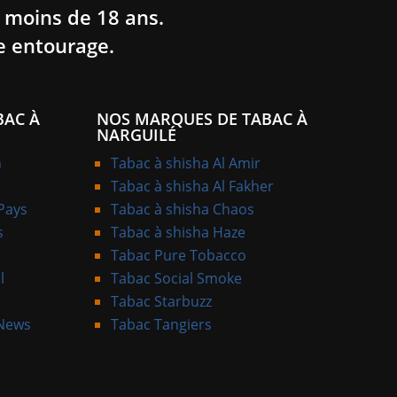
 moins de 18 ans.
e entourage.
BAC À
NOS MARQUES DE TABAC À
NARGUILÉ
n
Tabac à shisha Al Amir
Tabac à shisha Al Fakher
 Pays
Tabac à shisha Chaos
s
Tabac à shisha Haze
Tabac Pure Tobacco
l
Tabac Social Smoke
Tabac Starbuzz
 News
Tabac Tangiers