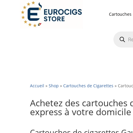
Cartouches 
Recherch
de
produits
Accueil
»
Shop
»
Cartouches de Cigarettes
»
Cartouc
Achetez des cartouches d
express à votre domicile
Cartouches de cigarettes Gau