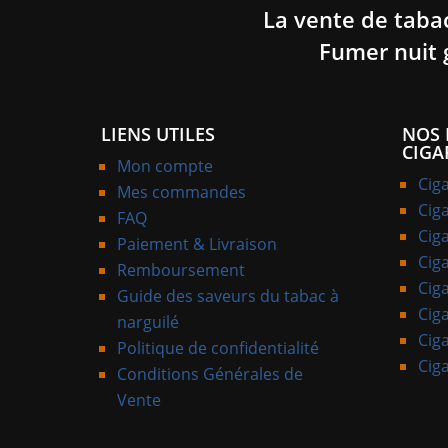
La vente de taba
Fumer nuit 
LIENS UTILES
NOS 
CIGA
Mon compte
Cig
Mes commandes
Cig
FAQ
Ciga
Paiement & Livraison
Ciga
Remboursement
Cig
Guide des saveurs du tabac à
Ciga
narguilé
Ciga
Politique de confidentialité
Cig
Conditions Générales de
Vente