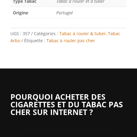
Type Tabac
Tabac à rouler et à tuber
Origine
Portugal
UGS :
357
Catégories :
Tabac à rouler & tuber
,
Tabac
Arbo
Étiquette :
Tabac à rouler pas cher
POURQUOI ACHETER DES
CIGARETTES ET DU TABAC PAS
CHER SUR INTERNET ?