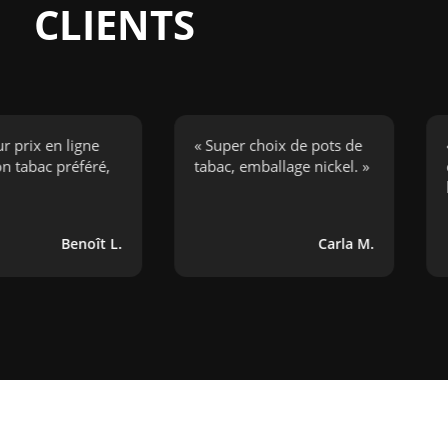
CLIENTS
 en ligne
« Super choix de pots de
« J’ai
c préféré,
tabac, emballage nickel. »
cigare
bouger
Benoît L.
Carla M.