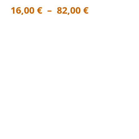
Plage
16,00
€
–
82,00
€
de
prix :
16,00 €
à
82,00 €