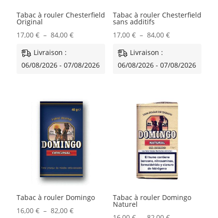
Tabac à rouler Chesterfield
Tabac à rouler Chesterfield
Original
sans additifs
Plage
Plage
17,00
€
–
84,00
€
17,00
€
–
84,00
€
de
de
Livraison :
Livraison :
prix :
prix :
06/08/2026 - 07/08/2026
06/08/2026 - 07/08/2026
17,00 €
17,00 €
à
à
84,00 €
84,00 €
Tabac à rouler Domingo
Tabac à rouler Domingo
Naturel
Plage
16,00
€
–
82,00
€
Plage
16,00
€
–
82,00
€