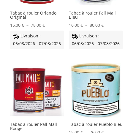
Tabac à rouler Orlando
Tabac à rouler Pall Mall
Original
Bleu
Plage
Plage
15,00
€
–
78,00
€
16,00
€
–
80,00
€
de
de
Livraison :
Livraison :
prix :
prix :
06/08/2026 - 07/08/2026
06/08/2026 - 07/08/2026
15,00 €
16,00 €
à
à
78,00 €
80,00 €
Tabac à rouler Pall Mall
Tabac à rouler Pueblo Bleu
Rouge
Plage
15,00
€
–
76,00
€