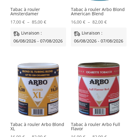
Tabac à rouler
Tabac à rouler Arbo Blond
Amsterdamer
American Blend
Plage
Plage
17,00
€
–
85,00
€
16,00
€
–
82,00
€
de
de
Livraison :
Livraison :
prix :
prix :
06/08/2026 - 07/08/2026
06/08/2026 - 07/08/2026
17,00 €
16,00 €
à
à
85,00 €
82,00 €
Tabac à rouler Arbo Blond
Tabac à rouler Arbo Full
XL
Flavor
Plage
Plage
16,00
€
–
82,00
€
16,00
€
–
82,00
€