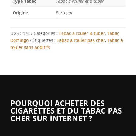
Type Tabac
Tabac à rouler et à tuber
Origine
Portugal
UGS :
478
Catégories :
Tabac à rouler & tuber
,
Tabac
Domingo
Étiquettes :
Tabac à rouler pas cher
,
Tabac à
rouler sans additifs
POURQUOI ACHETER DES
CIGARETTES ET DU TABAC PAS
CHER SUR INTERNET ?