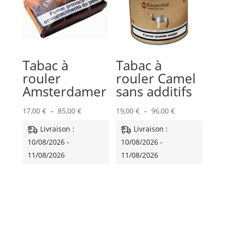
Tabac à
Tabac à
rouler
rouler Camel
Amsterdamer
sans additifs
Plage
Plage
17,00
€
–
85,00
€
19,00
€
–
96,00
€
de
de
Livraison :
Livraison :
prix :
prix :
10/08/2026 -
10/08/2026 -
17,00 €
19,00 €
11/08/2026
11/08/2026
à
à
85,00 €
96,00 €