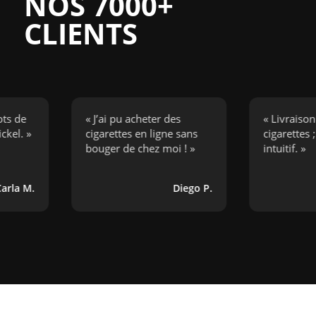
NOS 7000+
CLIENTS
« J’ai pu acheter des
« Livraison rapi
»
cigarettes en ligne sans
cigarettes ; site t
bouger de chez moi ! »
intuitif. »
M.
Diego P.