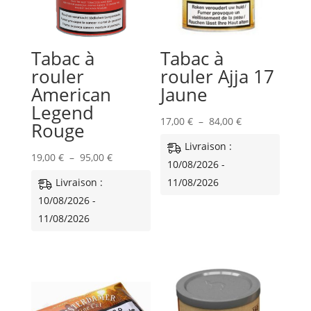
Tabac à
Tabac à
rouler
rouler Ajja 17
American
Jaune
Legend
Plage
17,00
€
–
84,00
€
Rouge
de
Livraison :
Plage
prix :
19,00
€
–
95,00
€
10/08/2026 -
de
17,00 €
Livraison :
11/08/2026
prix :
à
10/08/2026 -
19,00 €
84,00 €
11/08/2026
à
95,00 €