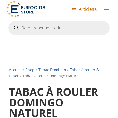
Articles 0
Recherche
de
produits
Accueil
»
Shop
»
Tabac Domingo
»
Tabac à rouler &
tuber
»
Tabac à rouler Domingo Naturel
TABAC À ROULER
DOMINGO
NATUREL