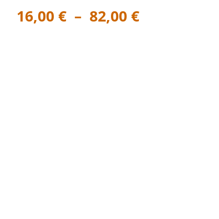
Plage
16,00
€
–
82,00
€
de
prix :
16,00 €
à
82,00 €