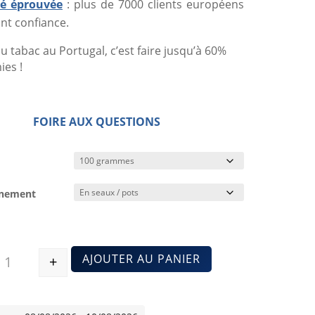
ité éprouvée
: plus de 7000 clients européens
nt confiance.
u tabac au Portugal, c’est faire jusqu’à 60%
es !
FOIRE AUX QUESTIONS
nnement
AJOUTER AU PANIER
+
Quantité