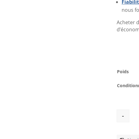
Fiabil
nous fo
Acheter d
d’économi
Poids
Conditio
-