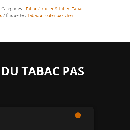
Catégories :
Tabac à rouler & tuber
,
Tabac
o
Étiquette :
Tabac à rouler pas cher
 DU TABAC PAS
.