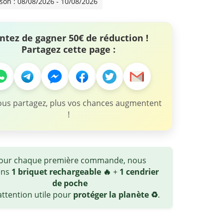
ison : 08/08/2026 - 10/08/2026
ntez de gagner 50€ de réduction !
Partagez cette page :
ous partagez, plus vos chances augmentent
!
our chaque première commande, nous
ons
1 briquet rechargeable 🔥
+
1 cendrier
de poche
ttention utile pour
protéger la planète ♻️
.