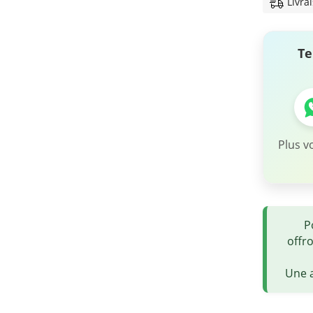
Livra
Te
Plus v
P
offr
Une a