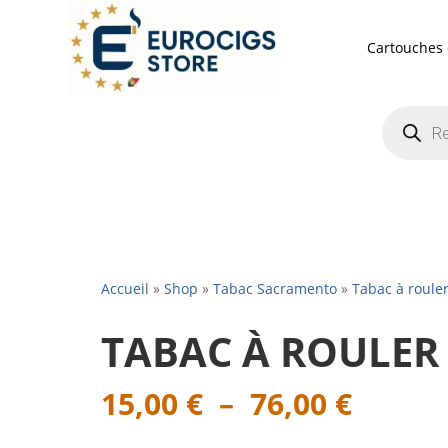
Cartouches 
Recherch
de
produits
Accueil
»
Shop
»
Tabac Sacramento
»
Tabac à roule
TABAC À ROULE
Plage
15,00
€
–
76,00
€
de