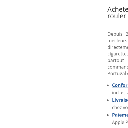
€
Achete
rouler
€
Depuis 2
meilleurs
directe
cigarette
partout
command
Portugal 
Confor
inclus,
Livrai
chez vo
Paieme
Apple P