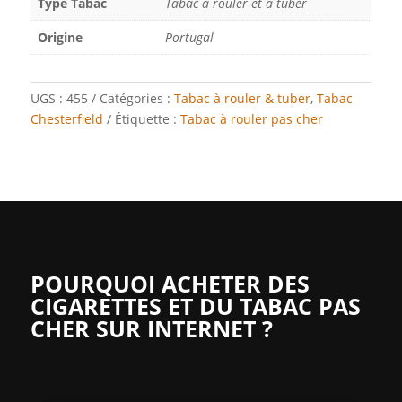
Type Tabac
Tabac à rouler et à tuber
Origine
Portugal
UGS :
455
Catégories :
Tabac à rouler & tuber
,
Tabac
Chesterfield
Étiquette :
Tabac à rouler pas cher
POURQUOI ACHETER DES
CIGARETTES ET DU TABAC PAS
CHER SUR INTERNET ?