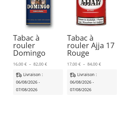
Tabac à
Tabac à
rouler
rouler Ajja 17
Domingo
Rouge
Plage
Plage
16,00
€
–
82,00
€
17,00
€
–
84,00
€
de
de
Livraison :
Livraison :
prix :
prix :
06/08/2026 -
06/08/2026 -
16,00 €
17,00 €
07/08/2026
07/08/2026
à
à
82,00 €
84,00 €