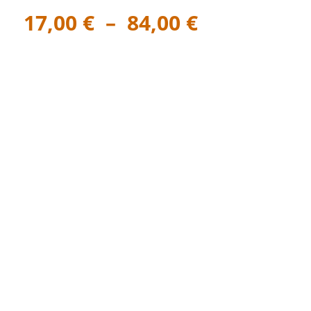
Plage
17,00
€
–
84,00
€
de
prix :
17,00 €
à
84,00 €