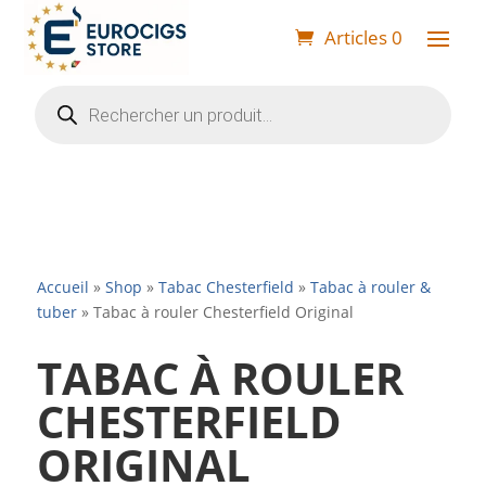
Articles 0
Recherche
de
produits
Accueil
»
Shop
»
Tabac Chesterfield
»
Tabac à rouler &
tuber
»
Tabac à rouler Chesterfield Original
TABAC À ROULER
CHESTERFIELD
ORIGINAL