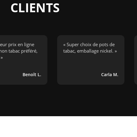
CLIENTS
ix en ligne
« Super choix de pots de
« J’a
ac préféré,
tabac, emballage nickel. »
cigar
boug
Benoît L.
Carla M.