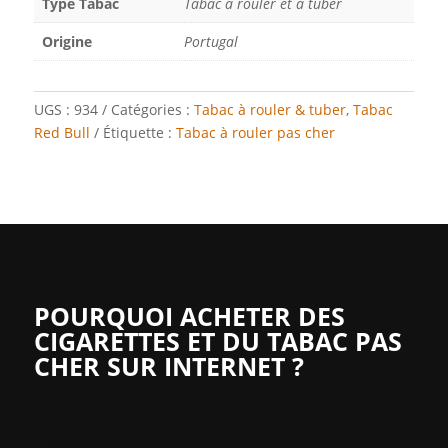
Type Tabac
Tabac à rouler et à tuber
Origine
Portugal
UGS :
934
Catégories :
Tabac à rouler & tuber
,
Tabac
Red Bull
Étiquette :
Tabac à rouler pas cher
POURQUOI ACHETER DES
CIGARETTES ET DU TABAC PAS
CHER SUR INTERNET ?