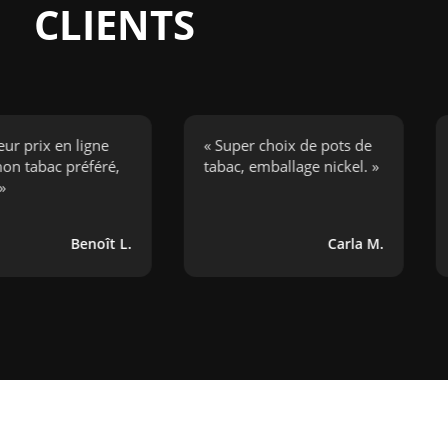
CLIENTS
ix en ligne
« Super choix de pots de
« J’a
ac préféré,
tabac, emballage nickel. »
cigar
boug
Benoît L.
Carla M.