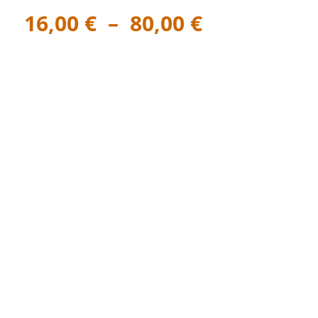
Plage
16,00
€
–
80,00
€
de
prix :
16,00 €
à
80,00 €