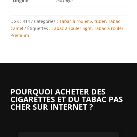
Origine
Portugal
UGS :
414
Catégories :
Tabac à rouler & tuber
,
Tabac
Camel
Étiquettes :
Tabac à rouler light
,
Tabac à rouler
Premium
POURQUOI ACHETER DES
CIGARETTES ET DU TABAC PAS
CHER SUR INTERNET ?