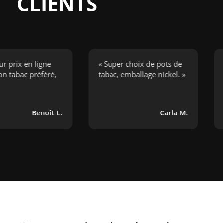
CLIENTS
x en ligne
« Super choix de pots de
« J’ai
c préféré,
tabac, emballage nickel. »
cigar
bouge
Benoît L.
Carla M.