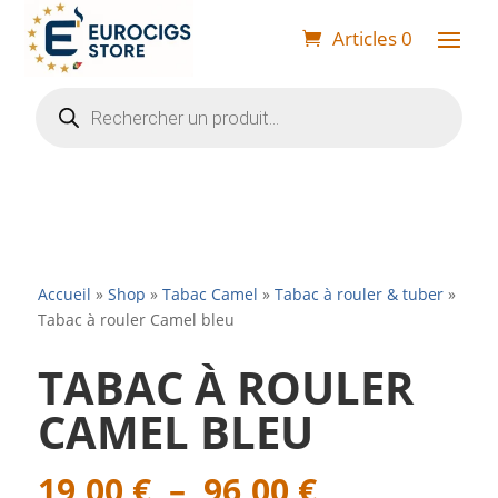
Articles 0
Recherche
de
produits
Accueil
»
Shop
»
Tabac Camel
»
Tabac à rouler & tuber
»
Tabac à rouler Camel bleu
TABAC À ROULER
CAMEL BLEU
Plage
19,00
€
–
96,00
€