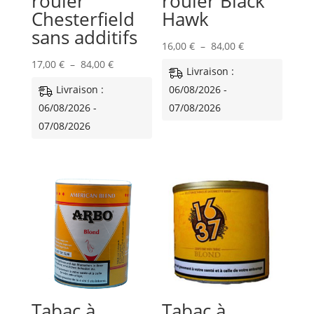
rouler
rouler Black
Chesterfield
Hawk
sans additifs
Plage
16,00
€
–
84,00
€
Plage
de
17,00
€
–
84,00
€
Livraison :
de
prix :
Livraison :
06/08/2026 -
prix :
16,00 €
06/08/2026 -
07/08/2026
17,00 €
à
07/08/2026
à
84,00 €
84,00 €
Tabac à
Tabac à