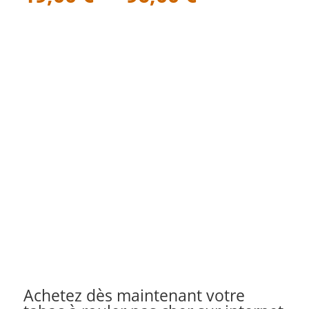
de
prix :
19,00 €
à
96,00 €
Achetez dès maintenant votre