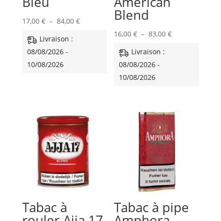
Bleu
American
Blend
Plage
17,00
€
–
84,00
€
de
Plage
16,00
€
–
83,00
€
Livraison :
prix :
de
08/08/2026 -
Livraison :
17,00 €
prix :
10/08/2026
08/08/2026 -
à
16,00 €
10/08/2026
84,00 €
à
83,00 €
Tabac à
Tabac à pipe
rouler Ajja 17
Amphora