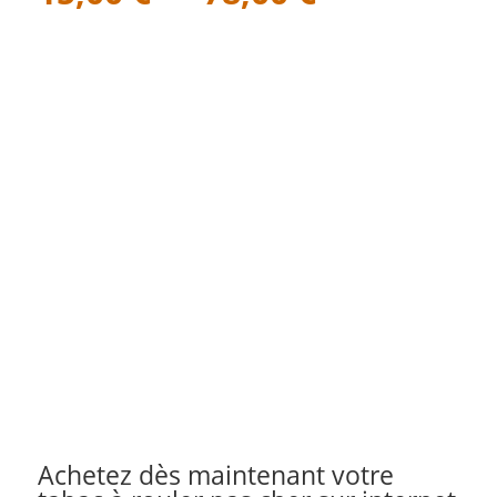
de
prix :
15,00 €
à
78,00 €
Achetez dès maintenant votre