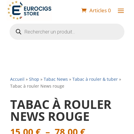
Articles 0
Recherche
de
produits
Accueil
»
Shop
»
Tabac News
»
Tabac à rouler & tuber
»
Tabac à rouler News rouge
TABAC À ROULER
NEWS ROUGE
Plage
15,00
€
–
78,00
€