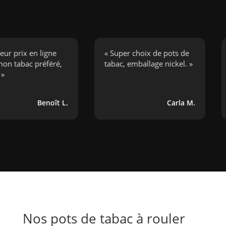
ix en ligne
« Super choix de pots de
« J’
bac préféré,
tabac, emballage nickel. »
ciga
boug
Benoît L.
Carla M.
Nos pots de tabac à rouler