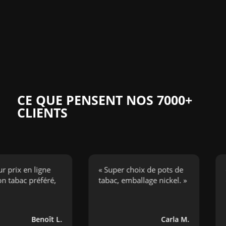
CE QUE PENSENT NOS 7000+
CLIENTS
x en ligne
« Super choix de pots de
« J’ai
c préféré,
tabac, emballage nickel. »
cigare
bouge
Benoît L.
Carla M.